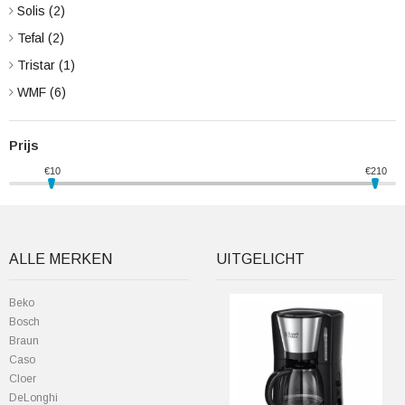
Solis
(2)
Tefal
(2)
Tristar
(1)
WMF
(6)
Prijs
€
10
€
210
ALLE MERKEN
UITGELICHT
Beko
Bosch
Braun
Caso
Cloer
DeLonghi