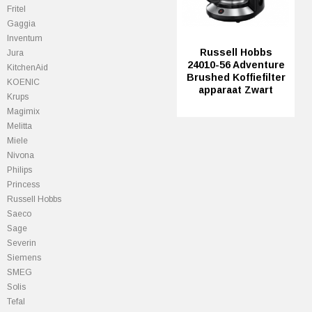
Fritel
Gaggia
Inventum
Russell Hobbs
Jura
24010-56 Adventure
KitchenAid
Brushed Koffiefilter
KOENIC
apparaat Zwart
Krups
Magimix
Melitta
Miele
Nivona
Philips
Princess
Russell Hobbs
Saeco
Sage
Severin
Siemens
SMEG
Solis
Tefal