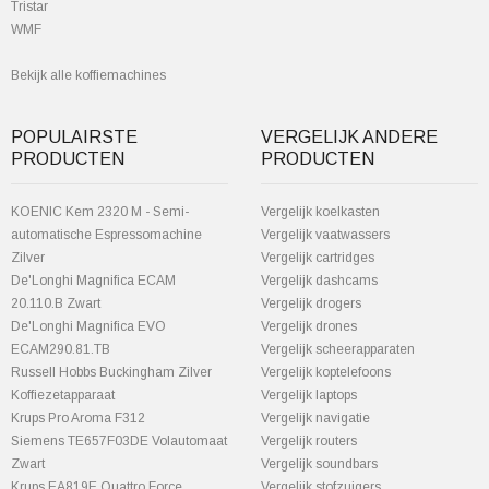
Tristar
WMF
Bekijk alle koffiemachines
POPULAIRSTE
VERGELIJK ANDERE
PRODUCTEN
PRODUCTEN
KOENIC Kem 2320 M - Semi-
Vergelijk koelkasten
automatische Espressomachine
Vergelijk vaatwassers
Zilver
Vergelijk cartridges
De'Longhi Magnifica ECAM
Vergelijk dashcams
20.110.B Zwart
Vergelijk drogers
De'Longhi Magnifica EVO
Vergelijk drones
ECAM290.81.TB
Vergelijk scheerapparaten
Russell Hobbs Buckingham Zilver
Vergelijk koptelefoons
Koffiezetapparaat
Vergelijk laptops
Krups Pro Aroma F312
Vergelijk navigatie
Siemens TE657F03DE Volautomaat
Vergelijk routers
Zwart
Vergelijk soundbars
Krups EA819E Quattro Force
Vergelijk stofzuigers