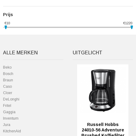
Prijs
€
10
€
1220
ALLE MERKEN
UITGELICHT
Beko
Bosch
Braun
Caso
Cloer
DeLonghi
Fritel
Gaggia
Inventum
Russell Hobbs
Jura
24010-56 Adventure
KitchenAid
Brushed Koffiefilter