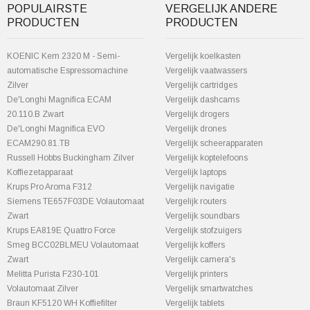
POPULAIRSTE
VERGELIJK ANDERE
PRODUCTEN
PRODUCTEN
KOENIC Kem 2320 M - Semi-
Vergelijk koelkasten
automatische Espressomachine
Vergelijk vaatwassers
Zilver
Vergelijk cartridges
De'Longhi Magnifica ECAM
Vergelijk dashcams
20.110.B Zwart
Vergelijk drogers
De'Longhi Magnifica EVO
Vergelijk drones
ECAM290.81.TB
Vergelijk scheerapparaten
Russell Hobbs Buckingham Zilver
Vergelijk koptelefoons
Koffiezetapparaat
Vergelijk laptops
Krups Pro Aroma F312
Vergelijk navigatie
Siemens TE657F03DE Volautomaat
Vergelijk routers
Zwart
Vergelijk soundbars
Krups EA819E Quattro Force
Vergelijk stofzuigers
Smeg BCC02BLMEU Volautomaat
Vergelijk koffers
Zwart
Vergelijk camera's
Melitta Purista F230-101
Vergelijk printers
Volautomaat Zilver
Vergelijk smartwatches
Braun KF5120 WH Koffiefilter
Vergelijk tablets