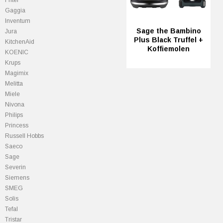
Fritel
Gaggia
Inventum
Sage the Bambino
Jura
Plus Black Truffel +
KitchenAid
Koffiemolen
KOENIC
Krups
Magimix
Melitta
Miele
Nivona
Philips
Princess
Russell Hobbs
Saeco
Sage
Severin
Siemens
SMEG
Solis
Tefal
Tristar