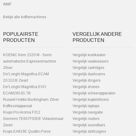
WMF
Bekijk alle koffiemachines
POPULAIRSTE
VERGELIJK ANDERE
PRODUCTEN
PRODUCTEN
KOENIC Kem 2320 M - Semi-
Vergelijk koelkasten
automatische Espressomachine
Vergelijk vaatwassers
Zilver
Vergelijk cartridges
De'Longhi Magnifica ECAM
Vergelijk dashcams
20.110.B Zwart
Vergelijk drogers
De'Longhi Magnifica EVO
Vergelijk drones
ECAM290.81.TB
Vergelijk scheerapparaten
Russell Hobbs Buckingham Zilver
Vergelijk koptelefoons
Koffiezetapparaat
Vergelijk laptops
Krups Pro Aroma F312
Vergelijk navigatie
Siemens TE657F03DE Volautomaat
Vergelijk routers
Zwart
Vergelijk soundbars
Krups EA819E Quattro Force
Vergelijk stofzuigers