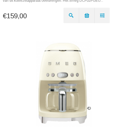
van dit koffiezetapparaat overbrengen. Het Smeg DCF02PGEU...
€159,00