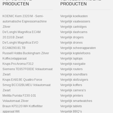
PRODUCTEN
PRODUCTEN
KOENIC Kem 2320 M - Semi-
Vergelijk koelkasten
automatische Espressomachine
Vergelijk vaatwassers
Zilver
Vergelijk cartridges
De'Longhi Magnifica ECAM
Vergelijk dashcams
20.110.B Zwart
Vergelijk drogers
De'Longhi Magnifica EVO
Vergelijk drones
ECAM290.81.TB
Vergelijk scheerapparaten
Russell Hobbs Buckingham Zilver
Vergelijk koptelefoons
Koffiezetapparaat
Vergelijk laptops
Krups Pro Aroma F312
Vergelijk navigatie
Siemens TE657F03DE Volautomaat
Vergelijk routers
Zwart
Vergelijk soundbars
Krups EA819E Quattro Force
Vergelijk stofzuigers
Smeg BCC02BLMEU Volautomaat
Vergelijk koffers
Zwart
Vergelijk camera's
Melitta Purista F230-101
Vergelijk printers
Volautomaat Zilver
Vergelijk smartwatches
Braun KF5120 WH Koffiefilter
Vergelijk tablets
apparaat Wit
Vergelijk BBQ's