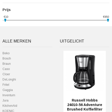
Prijs
€
10
€
950
ALLE MERKEN
UITGELICHT
Beko
Bosch
Braun
Caso
Cloer
DeLonghi
Fritel
Gaggia
Inventum
Russell Hobbs
Jura
24010-56 Adventure
KitchenAid
Brushed Koffiefilter
KOENIC