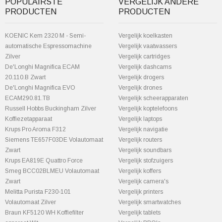
POPULAIRSTE
VERGELIJK ANDERE
PRODUCTEN
PRODUCTEN
KOENIC Kem 2320 M - Semi-
Vergelijk koelkasten
automatische Espressomachine
Vergelijk vaatwassers
Zilver
Vergelijk cartridges
De'Longhi Magnifica ECAM
Vergelijk dashcams
20.110.B Zwart
Vergelijk drogers
De'Longhi Magnifica EVO
Vergelijk drones
ECAM290.81.TB
Vergelijk scheerapparaten
Russell Hobbs Buckingham Zilver
Vergelijk koptelefoons
Koffiezetapparaat
Vergelijk laptops
Krups Pro Aroma F312
Vergelijk navigatie
Siemens TE657F03DE Volautomaat
Vergelijk routers
Zwart
Vergelijk soundbars
Krups EA819E Quattro Force
Vergelijk stofzuigers
Smeg BCC02BLMEU Volautomaat
Vergelijk koffers
Zwart
Vergelijk camera's
Melitta Purista F230-101
Vergelijk printers
Volautomaat Zilver
Vergelijk smartwatches
Braun KF5120 WH Koffiefilter
Vergelijk tablets