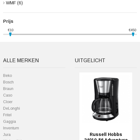
WMF
(6)
Prijs
€
10
€
450
ALLE MERKEN
UITGELICHT
Beko
Bosch
Braun
Caso
Cloer
DeLonghi
Fritel
Gaggia
Inventum
Russell Hobbs
Jura