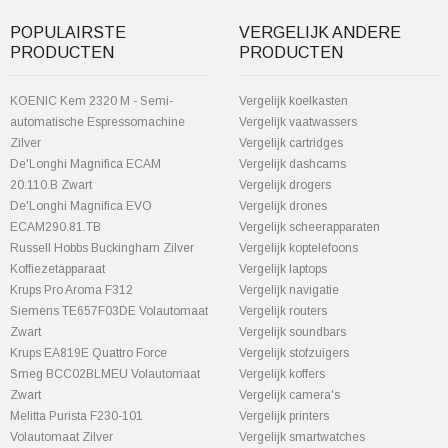
POPULAIRSTE
VERGELIJK ANDERE
PRODUCTEN
PRODUCTEN
KOENIC Kem 2320 M - Semi-
Vergelijk koelkasten
automatische Espressomachine
Vergelijk vaatwassers
Zilver
Vergelijk cartridges
De'Longhi Magnifica ECAM
Vergelijk dashcams
20.110.B Zwart
Vergelijk drogers
De'Longhi Magnifica EVO
Vergelijk drones
ECAM290.81.TB
Vergelijk scheerapparaten
Russell Hobbs Buckingham Zilver
Vergelijk koptelefoons
Koffiezetapparaat
Vergelijk laptops
Krups Pro Aroma F312
Vergelijk navigatie
Siemens TE657F03DE Volautomaat
Vergelijk routers
Zwart
Vergelijk soundbars
Krups EA819E Quattro Force
Vergelijk stofzuigers
Smeg BCC02BLMEU Volautomaat
Vergelijk koffers
Zwart
Vergelijk camera's
Melitta Purista F230-101
Vergelijk printers
Volautomaat Zilver
Vergelijk smartwatches