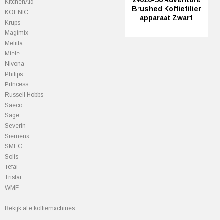
24010-56 Adventure
KitchenAid
Brushed Koffiefilter
KOENIC
apparaat Zwart
Krups
Magimix
Melitta
Miele
Nivona
Philips
Princess
Russell Hobbs
Saeco
Sage
Severin
Siemens
SMEG
Solis
Tefal
Tristar
WMF
Bekijk alle koffiemachines