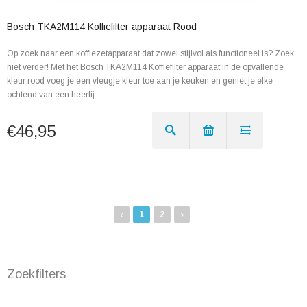
Bosch TKA2M114 Koffiefilter apparaat Rood
Op zoek naar een koffiezetapparaat dat zowel stijlvol als functioneel is? Zoek
niet verder! Met het Bosch TKA2M114 Koffiefilter apparaat in de opvallende
kleur rood voeg je een vleugje kleur toe aan je keuken en geniet je elke
ochtend van een heerlij...
€46,95
‹
›
1
2
Zoekfilters