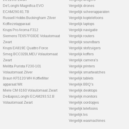
De'Longhi Magnifica EVO
Vergelijk drones
ECAM290.81.TB
Vergelijk scheerapparaten
Russell Hobbs Buckingham Zilver
Vergelijk koptelefoons
Koffiezetapparaat
Vergelijk laptops
Krups Pro Aroma F312
Vergelijk navigatie
Siemens TE657F03DE Volautomaat
Vergelijk routers
Zwart
Vergelijk soundbars
Krups EA819E Quattro Force
Vergelijk stofzuigers
Smeg BCC02BLMEU Volautomaat
Vergelijk koffers
Zwart
Vergelijk camera's
Melitta Purista F230-101
Vergelijk printers
Volautomaat Zilver
Vergelijk smartwatches
Braun KF5120 WH Koffiefilter
Vergelijk tablets
apparaat Wit
Vergelijk BBQ's
Miele CM 6160 Volautomaat Zwart
Vergelijk desktops
De&apos;Longhi ECAM293.52.B
Vergelijk monitors
Volautomaat Zwart
Vergelijk oordopjes
Vergelijk telefoons
Vergelijk tvs
Vergelijk wasmachines