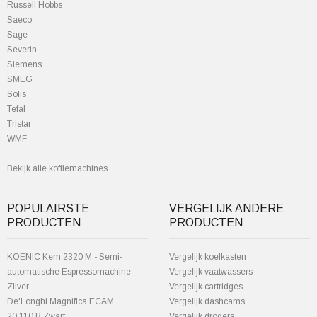
Russell Hobbs
Saeco
Sage
Severin
Siemens
SMEG
Solis
Tefal
Tristar
WMF
Bekijk alle koffiemachines
POPULAIRSTE
VERGELIJK ANDERE
PRODUCTEN
PRODUCTEN
KOENIC Kem 2320 M - Semi-
Vergelijk koelkasten
automatische Espressomachine
Vergelijk vaatwassers
Zilver
Vergelijk cartridges
De'Longhi Magnifica ECAM
Vergelijk dashcams
20.110.B Zwart
Vergelijk drogers