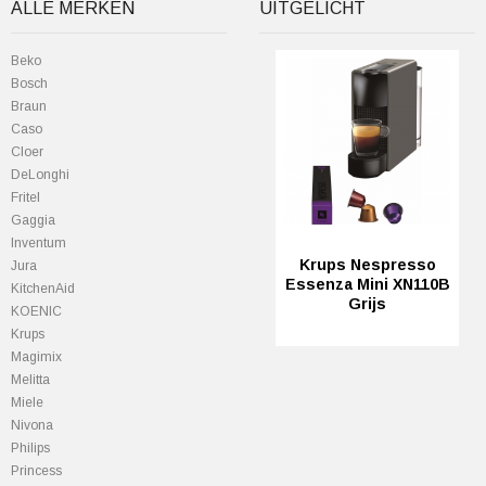
ALLE MERKEN
UITGELICHT
Beko
Bosch
Braun
Caso
Cloer
DeLonghi
Fritel
Gaggia
Inventum
Krups Nespresso
Jura
Essenza Mini XN110B
KitchenAid
Grijs
KOENIC
Krups
Magimix
Melitta
Miele
Nivona
Philips
Princess