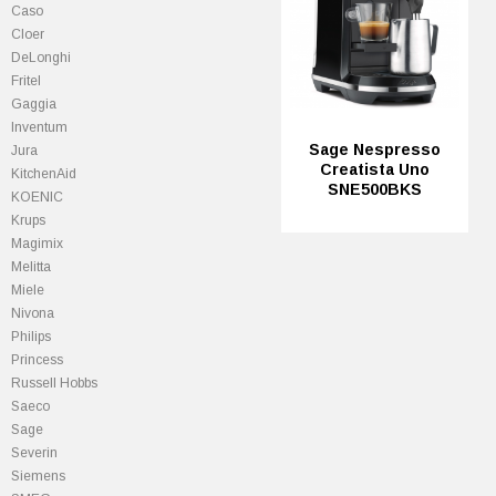
Caso
Cloer
DeLonghi
Fritel
Gaggia
Inventum
Sage Nespresso
Jura
Creatista Uno
KitchenAid
SNE500BKS
KOENIC
Krups
Magimix
Melitta
Miele
Nivona
Philips
Princess
Russell Hobbs
Saeco
Sage
Severin
Siemens