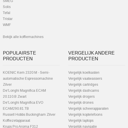
SMEG
Solis
Tefal
Tristar
WMF
Bekijk alle koffiemachines
POPULAIRSTE
VERGELIJK ANDERE
PRODUCTEN
PRODUCTEN
KOENIC Kem 2320 M - Semi-
Vergelijk koelkasten
automatische Espressomachine
Vergelijk vaatwassers
Zilver
Vergelijk cartridges
De'Longhi Magnifica ECAM
Vergelijk dashcams
20.110.B Zwart
Vergelijk drogers
De'Longhi Magnifica EVO
Vergelijk drones
ECAM290.81.TB
Vergelijk scheerapparaten
Russell Hobbs Buckingham Zilver
Vergelijk koptelefoons
Koffiezetapparaat
Vergelijk laptops
Krups Pro Aroma F312
Vergelijk navigatie