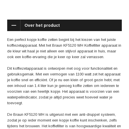
iedere keuken. Het compacte formaat neemt weinig ruimte in beslag,
waardoor het apparaat ook geschikt is voor kleinere keukens. Of je nu
's ochtends wilt genieten van een sterke espresso of 's avonds wilt
ontspannen met een milde koffie, met de Braun KF5120 WH kun je het
Over het product
allemaal bereiken.
Volgens gebruikersreviews zijn er verschillende positieve aspecten die
Een perfect kopje koffie zetten begint bij het kiezen van het juiste
worden genoemd. Zo wordt de snelheid waarmee het apparaat koffie
koffiezetapparaat. Met het Braun KF5120 WH Koffiefilter apparaat in
zet hoog gewaardeerd. Daarnaast zijn gebruikers tevreden over de
de kleur wit haal je niet alleen een stijlvol apparaat in huis, maar
smaak van de koffie die door het apparaat wordt geproduceerd. De
ook een koffie-ervaring die je keer op keer zal verrassen.
eenvoudige bediening en het gemak van het schoonmaken van het
apparaat worden ook positief genoemd.
Dit koffiezetapparaat is ontworpen met oog voor functionaliteit en
gebruiksgemak. Met een vermogen van 1100 watt zet het apparaat
Kortom, het Braun KF5120 WH Koffiefilter apparaat is een betrouwbare
je koffie snel en efficiënt. Of je nu een klein of groot gezin hebt, met
keuze voor iedere koffieliefhebber. Met zijn combinatie van functionaliteit,
een inhoud van 1.4 liter kun je genoeg koffie zetten om iedereen te
gebruiksgemak en stijlvol design zorgt dit apparaat keer op keer voor
voorzien van een heerlijk kopje. Het apparaat is voorzien van een
een heerlijk kopje koffie. Haal de ultieme koffie-ervaring in huis en geniet
waterpeilindicator, zodat je altijd precies weet hoeveel water je
van de aroma's en smaken die dit apparaat te bieden heeft.
toevoegt.
De Braun KF5120 WH is uitgerust met een anti-druppel systeem,
zodat je op ieder moment een kopje koffie kunt inschenken, zelfs
tijdens het brouwen. Het koffiefilter is van hoogwaardige kwaliteit en