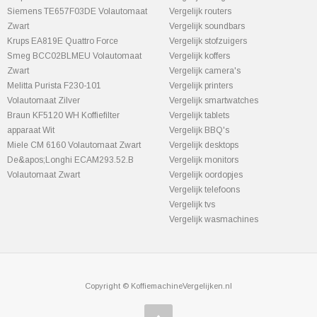
Siemens TE657F03DE Volautomaat
Vergelijk routers
Zwart
Vergelijk soundbars
Krups EA819E Quattro Force
Vergelijk stofzuigers
Smeg BCC02BLMEU Volautomaat
Vergelijk koffers
Zwart
Vergelijk camera's
Melitta Purista F230-101
Vergelijk printers
Volautomaat Zilver
Vergelijk smartwatches
Braun KF5120 WH Koffiefilter
Vergelijk tablets
apparaat Wit
Vergelijk BBQ's
Miele CM 6160 Volautomaat Zwart
Vergelijk desktops
De&apos;Longhi ECAM293.52.B
Vergelijk monitors
Volautomaat Zwart
Vergelijk oordopjes
Vergelijk telefoons
Vergelijk tvs
Vergelijk wasmachines
Copyright © KoffiemachineVergelijken.nl