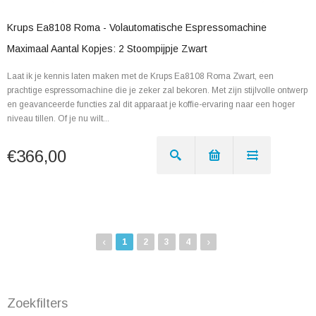
Krups Ea8108 Roma - Volautomatische Espressomachine
Maximaal Aantal Kopjes: 2 Stoompijpje Zwart
Laat ik je kennis laten maken met de Krups Ea8108 Roma Zwart, een
prachtige espressomachine die je zeker zal bekoren. Met zijn stijlvolle ontwerp
en geavanceerde functies zal dit apparaat je koffie-ervaring naar een hoger
niveau tillen. Of je nu wilt...
€366,00
‹
›
1
2
3
4
Zoekfilters