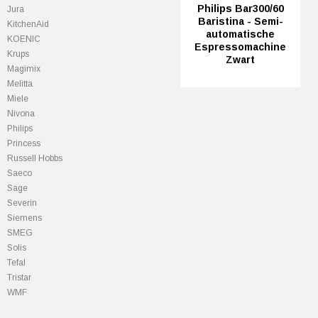
Philips Bar300/60
Jura
Baristina - Semi-
KitchenAid
automatische
KOENIC
Espressomachine
Krups
Zwart
Magimix
Melitta
Miele
Nivona
Philips
Princess
Russell Hobbs
Saeco
Sage
Severin
Siemens
SMEG
Solis
Tefal
Tristar
WMF