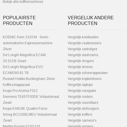
Bekijk alle koffiemachines
POPULAIRSTE
VERGELIJK ANDERE
PRODUCTEN
PRODUCTEN
KOENIC Kem 2320 M - Semi-
Vergelijk koelkasten
automatische Espressomachine
Vergelijk vaatwassers
Zilver
Vergelijk cartridges
De'Longhi Magnifica ECAM
Vergelijk dashcams
20.110.B Zwart
Vergelijk drogers
De'Longhi Magnifica EVO
Vergelijk drones
ECAM290.81.TB
Vergelijk scheerapparaten
Russell Hobbs Buckingham Zilver
Vergelijk koptelefoons
Koffiezetapparaat
Vergelijk laptops
Krups Pro Aroma F312
Vergelijk navigatie
Siemens TE657F03DE Volautomaat
Vergelijk routers
Zwart
Vergelijk soundbars
Krups EA819E Quattro Force
Vergelijk stofzuigers
Smeg BCC02BLMEU Volautomaat
Vergelijk koffers
Zwart
Vergelijk camera's
Melitta Purista F230-101
Vergelijk printers