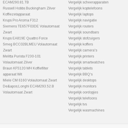
ECAM290.81.TB
Vergelijk scheerapparaten
Russell Hobbs Buckingham Zilver
Vergelijk koptelefoons
Koffiezetapparaat
Vergelijk laptops
Krups Pro Aroma F312
Vergelijk navigatie
Siemens TE657F03DE Volautomaat
Vergelijk routers
Zwart
Vergelijk soundbars
Krups EA819E Quattro Force
Vergelijk stofzuigers
Smeg BCC02BLMEU Volautomaat
Vergelijk koffers
Zwart
Vergelijk camera's
Melitta Purista F230-101
Vergelijk printers
Volautomaat Zilver
Vergelijk smartwatches
Braun KF5120 WH Koffiefilter
Vergelijk tablets
apparaat Wit
Vergelijk BBQ's
Miele CM 6160 Volautomaat Zwart
Vergelijk desktops
De&apos;Longhi ECAM293.52.B
Vergelijk monitors
Volautomaat Zwart
Vergelijk oordopjes
Vergelijk telefoons
Vergelijk tvs
Vergelijk wasmachines