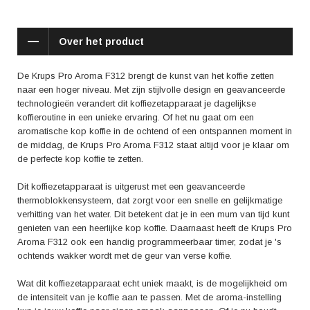
Daarnaast heeft dit koffiezetapparaat ook een ruime watertank van 1,25
liter, zodat je meerdere kopjes koffie kunt zetten zonder steeds bij te
hoeven vullen.
Over het product
De Krups Pro Aroma F312 heeft positieve reviews ontvangen van
tevreden gebruikers. Gebruikers waarderen met name de eenvoudige
De Krups Pro Aroma F312 brengt de kunst van het koffie zetten
bediening, de snelle opwarmingstijd en de mogelijkheid om de koffie-
naar een hoger niveau. Met zijn stijlvolle design en geavanceerde
intensiteit aan te passen. Daarnaast wordt ook de duurzaamheid en
technologieën verandert dit koffiezetapparaat je dagelijkse
betrouwbaarheid van dit koffiezetapparaat vaak genoemd.
koffieroutine in een unieke ervaring. Of het nu gaat om een
aromatische kop koffie in de ochtend of een ontspannen moment in
Kortom, met de Krups Pro Aroma F312 haal je een koffiezetapparaat
de middag, de Krups Pro Aroma F312 staat altijd voor je klaar om
van hoge kwaliteit in huis. Je geniet van heerlijke koffie met volle smaak
de perfecte kop koffie te zetten.
en aroma, en kunt dit koffiezetapparaat eenvoudig aanpassen aan jouw
persoonlijke voorkeuren. Begin je dag goed met de perfecte kop koffie,
Dit koffiezetapparaat is uitgerust met een geavanceerde
elke keer weer.
thermoblokkensysteem, dat zorgt voor een snelle en gelijkmatige
verhitting van het water. Dit betekent dat je in een mum van tijd kunt
genieten van een heerlijke kop koffie. Daarnaast heeft de Krups Pro
Aroma F312 ook een handig programmeerbaar timer, zodat je 's
ochtends wakker wordt met de geur van verse koffie.
Wat dit koffiezetapparaat echt uniek maakt, is de mogelijkheid om
de intensiteit van je koffie aan te passen. Met de aroma-instelling