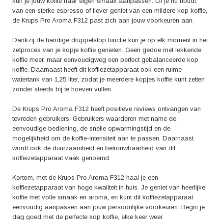
kun je jouw koffie naar eigen smaak aanpassen. Of je nu houdt
van een sterke espresso of liever geniet van een mildere kop koffie,
de Krups Pro Aroma F312 past zich aan jouw voorkeuren aan.
Dankzij de handige druppelstop functie kun je op elk moment in het
zetproces van je kopje koffie genieten. Geen gedoe met lekkende
koffie meer, maar eenvoudigweg een perfect gebalanceerde kop
koffie. Daarnaast heeft dit koffiezetapparaat ook een ruime
watertank van 1,25 liter, zodat je meerdere kopjes koffie kunt zetten
zonder steeds bij te hoeven vullen.
De Krups Pro Aroma F312 heeft positieve reviews ontvangen van
tevreden gebruikers. Gebruikers waarderen met name de
eenvoudige bediening, de snelle opwarmingstijd en de
mogelijkheid om de koffie-intensiteit aan te passen. Daarnaast
wordt ook de duurzaamheid en betrouwbaarheid van dit
koffiezetapparaat vaak genoemd.
Kortom, met de Krups Pro Aroma F312 haal je een
koffiezetapparaat van hoge kwaliteit in huis. Je geniet van heerlijke
koffie met volle smaak en aroma, en kunt dit koffiezetapparaat
eenvoudig aanpassen aan jouw persoonlijke voorkeuren. Begin je
dag goed met de perfecte kop koffie, elke keer weer.