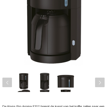
De Krups Pro Aroma F312 brengt de kunst van het koffie zetten naar een