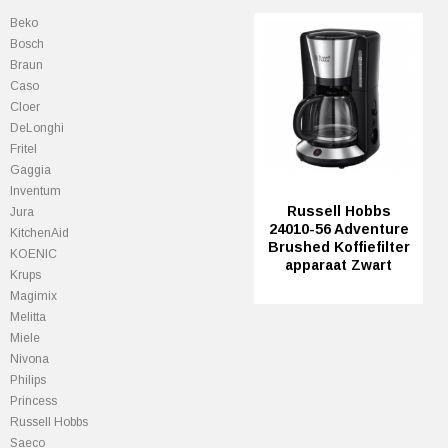
Beko
Bosch
Braun
Caso
Cloer
DeLonghi
Fritel
Gaggia
Inventum
Russell Hobbs
Jura
24010-56 Adventure
KitchenAid
Brushed Koffiefilter
KOENIC
apparaat Zwart
Krups
Magimix
Melitta
Miele
Nivona
Philips
Princess
Russell Hobbs
Saeco