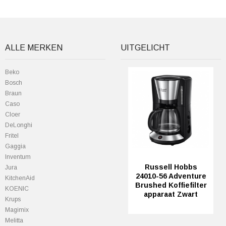
ALLE MERKEN
UITGELICHT
Beko
Bosch
Braun
Caso
Cloer
DeLonghi
Fritel
Gaggia
Inventum
Russell Hobbs
Jura
24010-56 Adventure
KitchenAid
Brushed Koffiefilter
KOENIC
apparaat Zwart
Krups
Magimix
Melitta