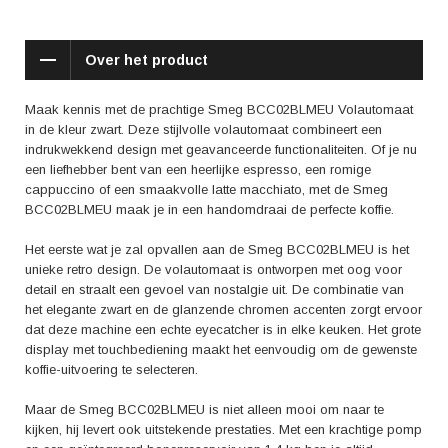
bijvoorbeeld cappuccino's.
Wat deze Smeg volautomaat nog specialer maakt, is de mogelijkheid
Over het product
om de temperatuur en de intensiteit van de koffie aan te passen naar
jouw persoonlijke voorkeur. Een laagje melkschuim toevoegen aan je
koffie? Dat kan eenvoudig met de melkopschuimer aan de zijkant van
Maak kennis met de prachtige Smeg BCC02BLMEU Volautomaat
het apparaat. De volautomaat is ook voorzien van een automatisch
in de kleur zwart. Deze stijlvolle volautomaat combineert een
reinigings- en ontkalkingsprogramma, wat ervoor zorgt dat je altijd
indrukwekkend design met geavanceerde functionaliteiten. Of je nu
geniet van een optimale koffiesmaak.
een liefhebber bent van een heerlijke espresso, een romige
cappuccino of een smaakvolle latte macchiato, met de Smeg
De Smeg BCC02BLMEU Volautomaat heeft positieve reviews ontvangen
BCC02BLMEU maak je in een handomdraai de perfecte koffie.
van gebruikers. Zo wordt de gebruiksvriendelijkheid en de kwaliteit van
de koffie vaak genoemd. De machine is eenvoudig in te stellen en te
Het eerste wat je zal opvallen aan de Smeg BCC02BLMEU is het
bedienen, waardoor je snel kunt genieten van een heerlijk kopje koffie.
unieke retro design. De volautomaat is ontworpen met oog voor
Daarnaast wordt de smaak van de koffie als uitstekend ervaren en is de
detail en straalt een gevoel van nostalgie uit. De combinatie van
machine stijlvol en robuust gebouwd.
het elegante zwart en de glanzende chromen accenten zorgt ervoor
dat deze machine een echte eyecatcher is in elke keuken. Het grote
Met de Smeg BCC02BLMEU Volautomaat haal je niet alleen een
display met touchbediening maakt het eenvoudig om de gewenste
koffiemachine in huis, maar ook een stukje design. Geniet elke dag van
koffie-uitvoering te selecteren.
de perfecte kop koffie, gezet met liefde en vakmanschap. Kies voor de
Smeg BCC02BLMEU en breng een vleugje retro glamour in jouw
Maar de Smeg BCC02BLMEU is niet alleen mooi om naar te
keuken.
kijken, hij levert ook uitstekende prestaties. Met een krachtige pomp