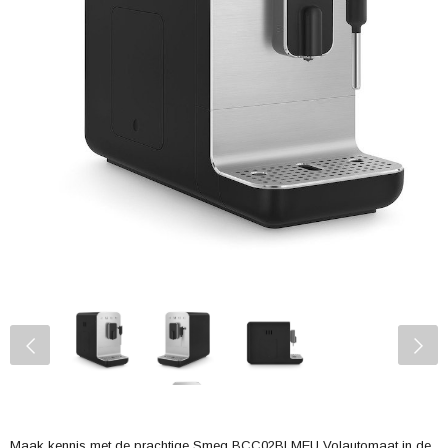
Maak kennis met de prachtige Smeg BCC02BLMEU Volautomaat in de