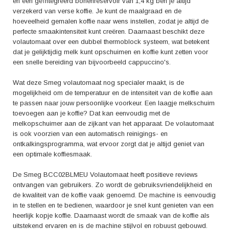
en een geïntegreerd bonenreservoir van 1,4 kg ben je altijd
verzekerd van verse koffie. Je kunt de maalgraad en de
hoeveelheid gemalen koffie naar wens instellen, zodat je altijd de
perfecte smaakintensiteit kunt creëren. Daarnaast beschikt deze
volautomaat over een dubbel thermoblock systeem, wat betekent
dat je gelijktijdig melk kunt opschuimen en koffie kunt zetten voor
een snelle bereiding van bijvoorbeeld cappuccino's.
Wat deze Smeg volautomaat nog specialer maakt, is de
mogelijkheid om de temperatuur en de intensiteit van de koffie aan
te passen naar jouw persoonlijke voorkeur. Een laagje melkschuim
toevoegen aan je koffie? Dat kan eenvoudig met de
melkopschuimer aan de zijkant van het apparaat. De volautomaat
is ook voorzien van een automatisch reinigings- en
ontkalkingsprogramma, wat ervoor zorgt dat je altijd geniet van
een optimale koffiesmaak.
De Smeg BCC02BLMEU Volautomaat heeft positieve reviews
ontvangen van gebruikers. Zo wordt de gebruiksvriendelijkheid en
de kwaliteit van de koffie vaak genoemd. De machine is eenvoudig
in te stellen en te bedienen, waardoor je snel kunt genieten van een
heerlijk kopje koffie. Daarnaast wordt de smaak van de koffie als
uitstekend ervaren en is de machine stijlvol en robuust gebouwd.