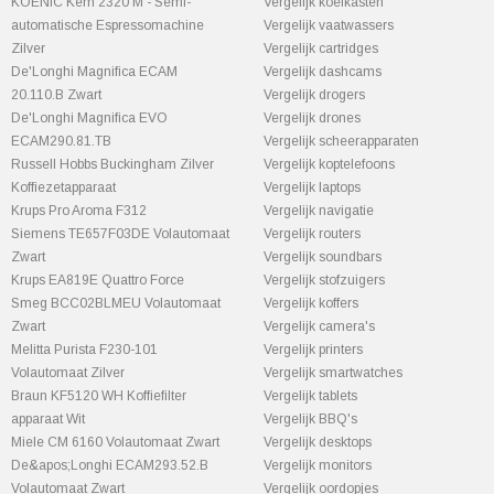
KOENIC Kem 2320 M - Semi-
Vergelijk koelkasten
automatische Espressomachine
Vergelijk vaatwassers
Zilver
Vergelijk cartridges
De'Longhi Magnifica ECAM
Vergelijk dashcams
20.110.B Zwart
Vergelijk drogers
De'Longhi Magnifica EVO
Vergelijk drones
ECAM290.81.TB
Vergelijk scheerapparaten
Russell Hobbs Buckingham Zilver
Vergelijk koptelefoons
Koffiezetapparaat
Vergelijk laptops
Krups Pro Aroma F312
Vergelijk navigatie
Siemens TE657F03DE Volautomaat
Vergelijk routers
Zwart
Vergelijk soundbars
Krups EA819E Quattro Force
Vergelijk stofzuigers
Smeg BCC02BLMEU Volautomaat
Vergelijk koffers
Zwart
Vergelijk camera's
Melitta Purista F230-101
Vergelijk printers
Volautomaat Zilver
Vergelijk smartwatches
Braun KF5120 WH Koffiefilter
Vergelijk tablets
apparaat Wit
Vergelijk BBQ's
Miele CM 6160 Volautomaat Zwart
Vergelijk desktops
De&apos;Longhi ECAM293.52.B
Vergelijk monitors
Volautomaat Zwart
Vergelijk oordopjes