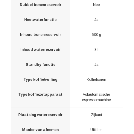
Dubbel bonenreservoir
Nee
Heetwaterfunctie
Ja
Inhoud bonenreservoir
500 g
Inhoud waterreservoir
3 l
Standby functie
Ja
Type koffie/vulling
Koffiebonen
Type koffiezetapparaat
Volautomatische
espressomachine
Plaatsing watereservoir
Zijkant
Manier van afnemen
Uittillen