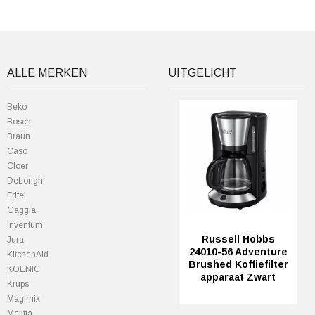
ALLE MERKEN
UITGELICHT
Beko
Bosch
Braun
Caso
Cloer
DeLonghi
Fritel
Gaggia
Inventum
Russell Hobbs
Jura
24010-56 Adventure
KitchenAid
Brushed Koffiefilter
KOENIC
apparaat Zwart
Krups
Magimix
Melitta