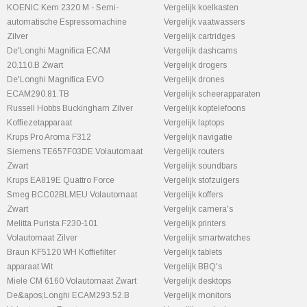
KOENIC Kem 2320 M - Semi-
Vergelijk koelkasten
automatische Espressomachine
Vergelijk vaatwassers
Zilver
Vergelijk cartridges
De'Longhi Magnifica ECAM
Vergelijk dashcams
20.110.B Zwart
Vergelijk drogers
De'Longhi Magnifica EVO
Vergelijk drones
ECAM290.81.TB
Vergelijk scheerapparaten
Russell Hobbs Buckingham Zilver
Vergelijk koptelefoons
Koffiezetapparaat
Vergelijk laptops
Krups Pro Aroma F312
Vergelijk navigatie
Siemens TE657F03DE Volautomaat
Vergelijk routers
Zwart
Vergelijk soundbars
Krups EA819E Quattro Force
Vergelijk stofzuigers
Smeg BCC02BLMEU Volautomaat
Vergelijk koffers
Zwart
Vergelijk camera's
Melitta Purista F230-101
Vergelijk printers
Volautomaat Zilver
Vergelijk smartwatches
Braun KF5120 WH Koffiefilter
Vergelijk tablets
apparaat Wit
Vergelijk BBQ's
Miele CM 6160 Volautomaat Zwart
Vergelijk desktops
De&apos;Longhi ECAM293.52.B
Vergelijk monitors