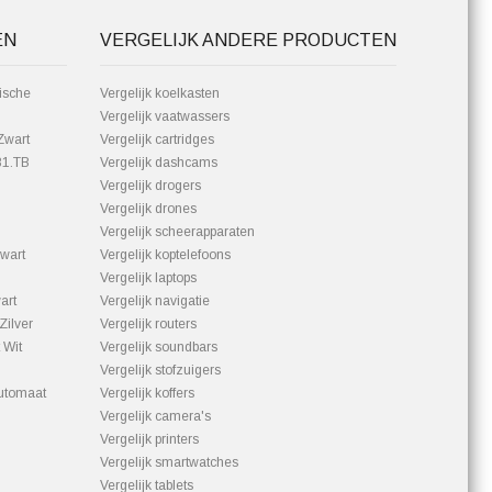
EN
VERGELIJK ANDERE PRODUCTEN
ische
Vergelijk koelkasten
Vergelijk vaatwassers
Zwart
Vergelijk cartridges
81.TB
Vergelijk dashcams
Vergelijk drogers
Vergelijk drones
Vergelijk scheerapparaten
wart
Vergelijk koptelefoons
Vergelijk laptops
art
Vergelijk navigatie
Zilver
Vergelijk routers
 Wit
Vergelijk soundbars
Vergelijk stofzuigers
utomaat
Vergelijk koffers
Vergelijk camera's
Vergelijk printers
Vergelijk smartwatches
Vergelijk tablets