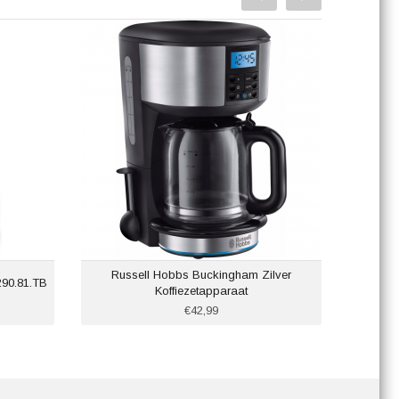
Russell Hobbs Buckingham Zilver
90.81.TB
Koffiezetapparaat
€42,99