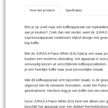
Over het product
Specificaties
Ben je op zoek naar een koffieapparaat van topkwaliteit
aan je keuken? Zoek dan niet verder, want de JURA E4 
espressoapparaat combineert stijlvol design met geav
kop koffie.
Met de JURA E4 Piano White (EA) haal je een waar pronk
keuken een moderne uitstraling. Het apparaat is voorzi
eenvoudig kiezen uit verschillende koffiespecialiteite
je een heerlijke koffie naar jouw persoonlijke smaak.
Wat dit koffieapparaat echt bijzonder maakt, is de ge
uitgerust met de nieuwste innovaties, zoals het Pulse 
geëxtraheerd. Hierdoor krijg je een koffie met een in
Deze JURA E4 Piano White (EA) kent niet alleen een ge
beschikt het apparaat over een dubbel thermoblocksys