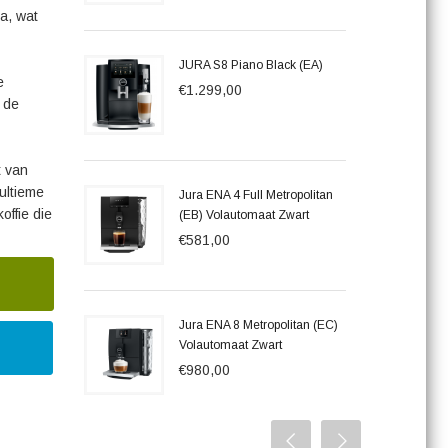
a, wat
JURA S8 Piano Black (EA)
e
€1.299,00
 de
t van
 ultieme
Jura ENA 4 Full Metropolitan
offie die
(EB) Volautomaat Zwart
€581,00
Jura ENA 8 Metropolitan (EC)
Volautomaat Zwart
€980,00