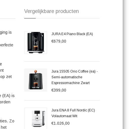
keuze voor iedere koffieliefhebber die op zoek is naar een
design, geavanceerde technologie en gebruiksvriendelijke
Vergelijkbare producten
-ervaring. Ontdek zelf het gemak en genot van de JURA E4
rlijke koffie die dit apparaat te bieden heeft.
ging is
JURA E4 Piano Black (EA)
€679,00
perfecte
je
unt
Jura 15505 Ono Coffee (ea) -
nop zet
Semi-automatische
Espressomachine Zwart
€399,00
 (EA) is
worden
Jura ENA 8 Full Nordic (EC)
Volautomaat Wit
ties. Zo
€1.026,00
 het