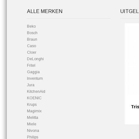
ALLE MERKEN
UITGEL
Beko
Bosch
Braun
Caso
Cloer
DeLonghi
Fritel
Gaggia
Inventum
Jura
KitchenAid
KOENIC
Krups
Tri
Magimix
Melitta
Miele
Nivona
Philips