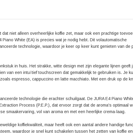
Kortom, de JURA E4 Piano White (EA) is de perfecte 
koffieapparaat van topkwaliteit. Met zijn stijlvolle 
bediening zorgt dit apparaat voor de ultieme koffie
Piano White (EA) en laat je verrassen door de overhee
 dat niet alleen overheerlijke koffie zet, maar ook een prachtige toevoe
Piano White (EA) is precies wat je nodig hebt. Dit volautomatische
anceerde technologie, waardoor je keer op keer kunt genieten van de 
stuk in huis. Het strakke, witte design met zijn elegante lijnen geeft 
en van een intuïtief touchscreen dat gemakkelijk te gebruiken is. Je k
n, zoals espresso, cappuccino en latte macchiato. Met een druk op de k
avanceerde technologie die erachter schuilgaat. De JURA E4 Piano White
Extraction Process (P.E.P.), dat ervoor zorgt dat de aroma's optimaal 
tense smaakervaring, vol van aroma en met een heerlijke crema-laag.
weldige koffiekwaliteit, maar heeft ook een aantal andere handige func
teem, waardoor je snel kunt schakelen tussen het zetten van koffie en