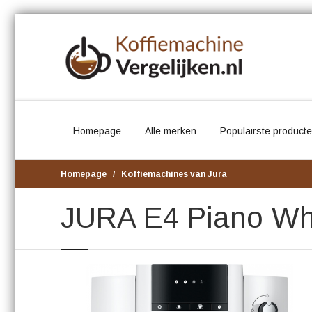
Homepage
Alle merken
Populairste product
Homepage
Koffiemachines van Jura
JURA E4 Piano Whi