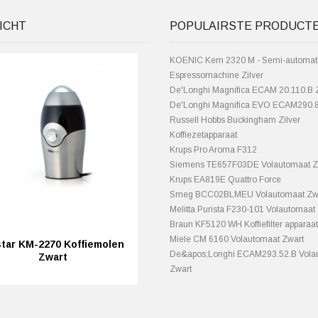
ICHT
POPULAIRSTE PRODUCT
KOENIC Kem 2320 M - Semi-automat
Espressomachine Zilver
De'Longhi Magnifica ECAM 20.110.B 
De'Longhi Magnifica EVO ECAM290.
Russell Hobbs Buckingham Zilver
Koffiezetapparaat
Krups Pro Aroma F312
Siemens TE657F03DE Volautomaat Z
Krups EA819E Quattro Force
Smeg BCC02BLMEU Volautomaat Zw
Melitta Purista F230-101 Volautomaat 
Braun KF5120 WH Koffiefilter apparaat
Miele CM 6160 Volautomaat Zwart
star KM-2270 Koffiemolen
De&apos;Longhi ECAM293.52.B Vola
Zwart
Zwart