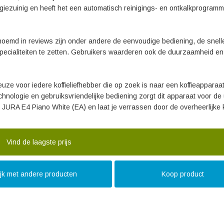
iezuinig en heeft het een automatisch reinigings- en ontkalkprogramm
oemd in reviews zijn onder andere de eenvoudige bediening, de snell
specialiteiten te zetten. Gebruikers waarderen ook de duurzaamheid en
uze voor iedere koffieliefhebber die op zoek is naar een koffieapparaa
technologie en gebruiksvriendelijke bediening zorgt dit apparaat voor de
 JURA E4 Piano White (EA) en laat je verrassen door de overheerlijke k
Vind de laagste prijs
ijk met andere producten
Koop product