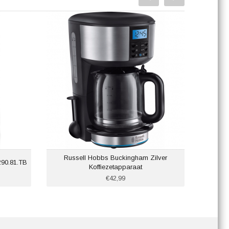
Russell Hobbs Buckingham Zilver
90.81.TB
Koffiezetapparaat
€42,99