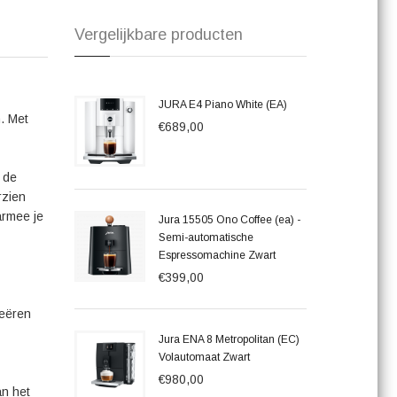
n plaats je bestelling vandaag nog!
Vergelijkbare producten
JURA E4 Piano White (EA)
. Met
€689,00
 de
rzien
armee je
Jura 15505 Ono Coffee (ea) -
Semi-automatische
Espressomachine Zwart
€399,00
reëren
Jura ENA 8 Metropolitan (EC)
Volautomaat Zwart
€980,00
an het