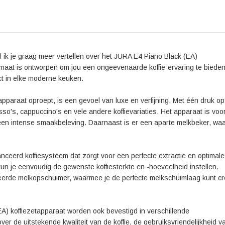
elke dag de perfecte kop koffie. Aarzel niet langer e
l ik je graag meer vertellen over het JURA E4 Piano Black (EA)
maat is ontworpen om jou een ongeëvenaarde koffie-ervaring te bieden
ect in elke moderne keuken.
pparaat oproept, is een gevoel van luxe en verfijning. Met één druk op
so's, cappuccino's en vele andere koffievariaties. Het apparaat is voo
een intense smaakbeleving. Daarnaast is er een aparte melkbeker, wa
ceerd koffiesysteem dat zorgt voor een perfecte extractie en optimale
 kun je eenvoudig de gewenste koffiesterkte en -hoeveelheid instellen.
reerde melkopschuimer, waarmee je de perfecte melkschuimlaag kunt c
A) koffiezetapparaat worden ook bevestigd in verschillende
er de uitstekende kwaliteit van de koffie, de gebruiksvriendelijkheid v