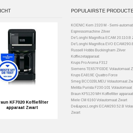
ICHT
POPULAIRSTE PRODUCT
KOENIC Kem 2320 M - Semi-automat
Espressomachine Zilver
De'Longhi Magnifica ECAM 20.110.B 
De'Longhi Magnifica EVO ECAM290.
Russell Hobbs Buckingham Zilver
Koffiezetapparaat
Krups Pro Aroma F312
Siemens TE657F03DE Volautomaat Z
Krups EA819E Quattro Force
Smeg BCC02BLMEU Volautomaat Zw
Melitta Purista F230-101 Volautomaat 
Braun KF5120 WH Koffiefilter apparaat
Miele CM 6160 Volautomaat Zwart
aun KF7020 Koffiefilter
De&apos;Longhi ECAM293.52.B Vola
apparaat Zwart
Zwart