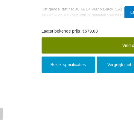
Het gevoel dat het JURA E4 Piano Black (EA) koffiez
L
één druk op de knop kun je genieten van heerlijke,
koffievariaties. Het apparaat is voorzien van een h
smaakbeleving. Daarnaast is er een aparte melkbeke
Laatst bekende prijs:
€679,00
De JURA E4 Piano Black (EA) beschikt over een geav
en optimale koffiekwaliteit. Met behulp van de intuït
Vind d
hoeveelheid instellen. Bovendien is het apparaat u
perfecte melkschuimlaag kunt creëren voor je cappuc
Bekijk specificaties
Vergelijk met
De positieve aspecten van het JURA E4 Piano Black
verschillende gebruikersreviews. Gebruikers zijn voor
gebruiksvriendelijkheid van het apparaat en het st
apparaat geprezen, waardoor je jarenlang kunt geniet
Met de JURA E4 Piano Black (EA) haal je een echt pron
ook een eyecatcher is in je keuken. Dit espresso vo
unieke manier. Ben je een liefhebber van koffie en wi
Dan is de JURA E4 Piano Black (EA) zeker een goe
Zorg ervoor dat je jouw koffie-ervaring naar een ho