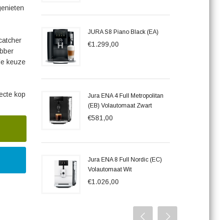
genieten
JURA S8 Piano Black (EA)
catcher
€1.299,00
ebber
ede keuze
fecte kop
Jura ENA 4 Full Metropolitan
(EB) Volautomaat Zwart
€581,00
Jura ENA 8 Full Nordic (EC)
Volautomaat Wit
€1.026,00