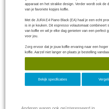
apparaat en het strakke design. Verder wordt ook de 
van je favoriete kopjes koffie.
Met de JURA E4 Piano Black (EA) haal je een echt pronk
is in je keuken. Dit espresso volautomaat combineert s
van koffie en wil je elke dag genieten van een perfec
voor jou.
Zorg ervoor dat je jouw koffie-ervaring naar een hoger
koffie. Aarzel niet langer en plaats je bestelling vanda
Bekijk specificaties
Vergel
Anderen waren ook geïnteresseerd in