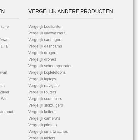
EN
VERGELIJK ANDERE PRODUCTEN
ische
Vergelijk koelkasten
Vergelijk vaatwassers
Zwart
Vergelijk cartridges
81.TB
Vergelijk dashcams
Vergelijk drogers
Vergelijk drones
Vergelijk scheerapparaten
wart
Vergelijk koptelefoons
Vergelijk laptops
art
Vergelijk navigatie
Zilver
Vergelijk routers
 Wit
Vergelijk soundbars
Vergelijk stofzuigers
utomaat
Vergelijk koffers
Vergelijk camera's
Vergelijk printers
Vergelijk smartwatches
Vergelijk tablets