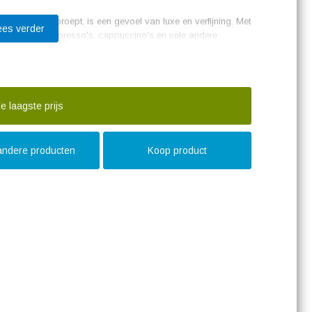
etapparaat oproept, is een gevoel van luxe en verfijning. Met
ees verder
 aromatische espresso's, cappuccino's en vele andere
oogwaardig bonenreservoir, wat zorgt voor een intense
r, waarmee je moeiteloos melkspecialiteiten kunt bereiden.
anceerd koffiesysteem dat zorgt voor een perfecte extractie
ieve bediening kun je eenvoudig de gewenste koffiesterkte en -
e laagste prijs
itgerust met een geïntegreerde melkopschuimer, waarmee je de
cino of latte macchiato.
 andere producten
Koop product
 (EA) koffiezetapparaat worden ook bevestigd in
al te spreken over de uitstekende kwaliteit van de koffie, de
rakke design. Verder wordt ook de duurzaamheid van het
en van je favoriete kopjes koffie.
kstuk in huis, dat niet alleen heerlijke koffie bereidt, maar
lautomaat combineert stijl, kwaliteit en gebruiksgemak op een
l je elke dag genieten van een perfect gezette kop koffie?
de keuze voor jou.
ger niveau tilt met de JURA E4 Piano Black (EA) en beleef