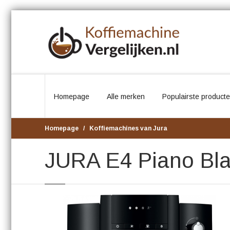
Homepage
Alle merken
Populairste product
Homepage
Koffiemachines van Jura
JURA E4 Piano Bla