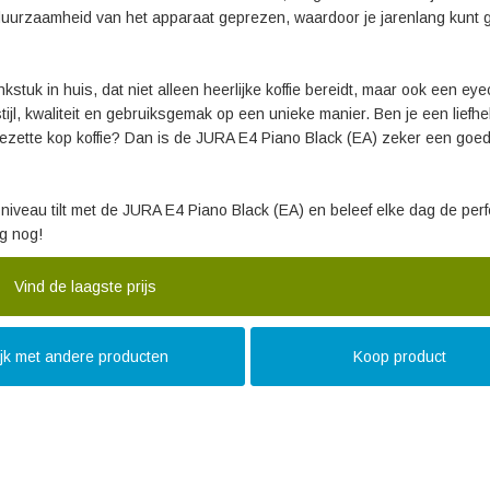
duurzaamheid van het apparaat geprezen, waardoor je jarenlang kunt 
stuk in huis, dat niet alleen heerlijke koffie bereidt, maar ook een eye
tijl, kwaliteit en gebruiksgemak op een unieke manier. Ben je een liefh
t gezette kop koffie? Dan is de JURA E4 Piano Black (EA) zeker een go
 niveau tilt met de JURA E4 Piano Black (EA) en beleef elke dag de per
ag nog!
Vind de laagste prijs
ijk met andere producten
Koop product