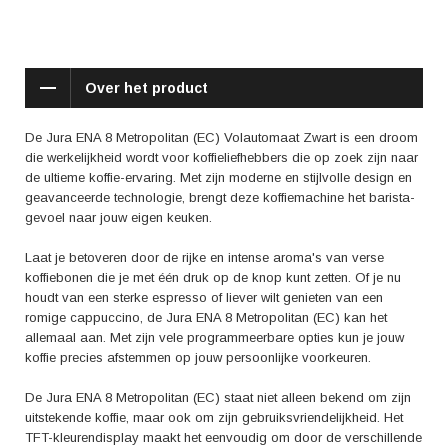
verschillende koffiespecialiteiten te zetten met slechts één druk op de
knop. Van een klassieke espresso tot een fluweelzachte latte macchiato,
deze machine kan het allemaal. En dankzij het P.E.P. systeem (Pulse
Extraction Process) worden de koffiearoma's optimaal geëxtraheerd,
Over het product
waardoor elke kop koffie een ware traktatie wordt.
Maar wat zeggen anderen nou eigenlijk over de Jura ENA 8
De Jura ENA 8 Metropolitan (EC) Volautomaat Zwart is een droom
Metropolitan (EC)? Uit reviews blijkt dat gebruikers vooral onder de
die werkelijkheid wordt voor koffieliefhebbers die op zoek zijn naar
indruk zijn van de gebruiksvriendelijkheid, de veelzijdigheid en de
de ultieme koffie-ervaring. Met zijn moderne en stijlvolle design en
heerlijke smaak van de koffie die deze machine produceert. Het gemak
geavanceerde technologie, brengt deze koffiemachine het barista-
waarmee je met deze volautomaat de perfecte kop koffie kunt zetten,
gevoel naar jouw eigen keuken.
wordt vaak geprezen. Daarnaast wordt ook de elegante uitstraling van
de machine vaak genoemd als een groot pluspunt.
Laat je betoveren door de rijke en intense aroma's van verse
koffiebonen die je met één druk op de knop kunt zetten. Of je nu
Met de Jura ENA 8 Metropolitan (EC) Volautomaat Zwart haal je niet
houdt van een sterke espresso of liever wilt genieten van een
alleen een koffiemachine in huis, maar ook een stukje luxe en comfort.
romige cappuccino, de Jura ENA 8 Metropolitan (EC) kan het
Bereid je voor op een koffie-ervaring van de hoogste kwaliteit, elke keer
allemaal aan. Met zijn vele programmeerbare opties kun je jouw
weer. Overtuig jezelf en laat deze koffiemachine jouw dagelijkse kop
koffie precies afstemmen op jouw persoonlijke voorkeuren.
koffie veranderen in een moment van puur genot.
De Jura ENA 8 Metropolitan (EC) staat niet alleen bekend om zijn
uitstekende koffie, maar ook om zijn gebruiksvriendelijkheid. Het
TFT-kleurendisplay maakt het eenvoudig om door de verschillende