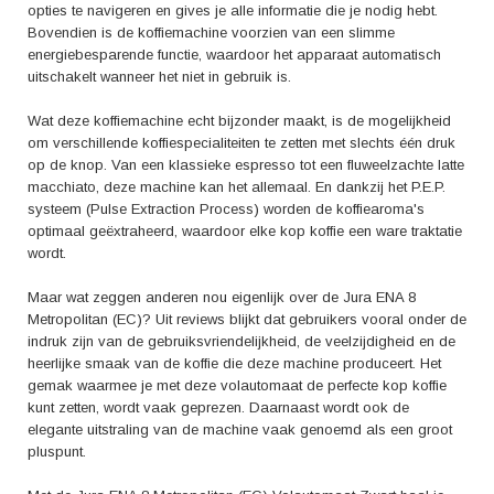
opties te navigeren en gives je alle informatie die je nodig hebt.
Bovendien is de koffiemachine voorzien van een slimme
energiebesparende functie, waardoor het apparaat automatisch
uitschakelt wanneer het niet in gebruik is.
Wat deze koffiemachine echt bijzonder maakt, is de mogelijkheid
om verschillende koffiespecialiteiten te zetten met slechts één druk
op de knop. Van een klassieke espresso tot een fluweelzachte latte
macchiato, deze machine kan het allemaal. En dankzij het P.E.P.
systeem (Pulse Extraction Process) worden de koffiearoma's
optimaal geëxtraheerd, waardoor elke kop koffie een ware traktatie
wordt.
Maar wat zeggen anderen nou eigenlijk over de Jura ENA 8
Metropolitan (EC)? Uit reviews blijkt dat gebruikers vooral onder de
indruk zijn van de gebruiksvriendelijkheid, de veelzijdigheid en de
heerlijke smaak van de koffie die deze machine produceert. Het
gemak waarmee je met deze volautomaat de perfecte kop koffie
kunt zetten, wordt vaak geprezen. Daarnaast wordt ook de
elegante uitstraling van de machine vaak genoemd als een groot
pluspunt.