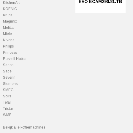
EVO ECAM290.81.TB
KitchenAid
KOENIC
Krups
Magimix
Melitta
Miele
Nivona
Philips
Princess
Russell Hobbs
Saeco
Sage
Severin
Siemens
SMEG
Solis
Tefal
Tristar
WMF
Bekijk alle koffiemachines