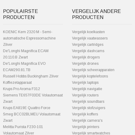
POPULAIRSTE
VERGELIJK ANDERE
PRODUCTEN
PRODUCTEN
KOENIC Kem 2320 M - Semi-
Vergelijk koelkasten
automatische Espressomachine
Vergelijk vaatwassers
Zilver
Vergelijk cartridges
De'Longhi Magnifica ECAM
Vergelijk dashcams
20.110.B Zwart
Vergelijk drogers
De'Longhi Magnifica EVO
Vergelijk drones
ECAM290.81.TB
Vergelijk scheerapparaten
Russell Hobbs Buckingham Zilver
Vergelijk koptelefoons
Koffiezetapparaat
Vergelijk laptops
Krups Pro Aroma F312
Vergelijk navigatie
Siemens TE657F03DE Volautomaat
Vergelijk routers
Zwart
Vergelijk soundbars
Krups EA819E Quattro Force
Vergelijk stofzuigers
Smeg BCC02BLMEU Volautomaat
Vergelijk koffers
Zwart
Vergelijk camera's
Melitta Purista F230-101
Vergelijk printers
Volautomaat Zilver
Vergelijk smartwatches