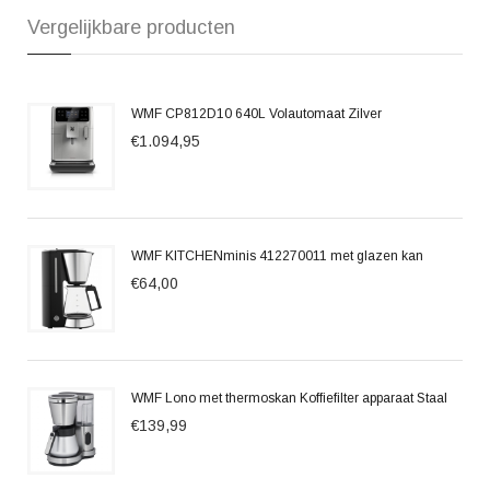
Vergelijkbare producten
WMF CP812D10 640L Volautomaat Zilver
€1.094,95
WMF KITCHENminis 412270011 met glazen kan
€64,00
WMF Lono met thermoskan Koffiefilter apparaat Staal
€139,99