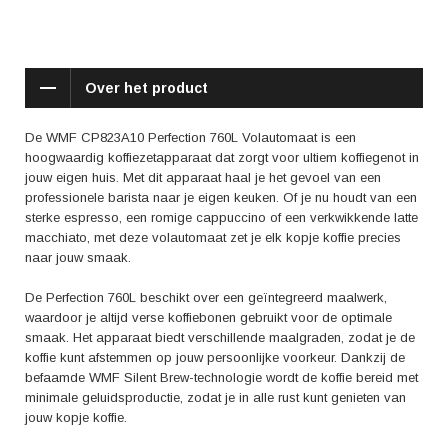
De Perfection 760L is niet alleen gebruiksvriendelijk, maar ook nog eens
makkelijk te onderhouden. Het apparaat beschikt over een automatisch
reinigingssysteem, waardoor je jouw koffiemachine altijd in optimale
Over het product
conditie kunt houden. Daarnaast is de melkopschuimer afneembaar en
vaatwasserbestendig, wat het schoonmaken nog gemakkelijker maakt.
De WMF CP823A10 Perfection 760L Volautomaat is een
In reviews wordt de WMF CP823A10 Perfection 760L volautomaat
hoogwaardig koffiezetapparaat dat zorgt voor ultiem koffiegenot in
geprezen om zijn kwaliteit en gebruiksgemak. Gebruikers zijn vooral
jouw eigen huis. Met dit apparaat haal je het gevoel van een
enthousiast over de mogelijkheid om hun koffie naar eigen wens in te
professionele barista naar je eigen keuken. Of je nu houdt van een
stellen en het feit dat het apparaat weinig geluid maakt tijdens het
sterke espresso, een romige cappuccino of een verkwikkende latte
bereiden van de koffie. Daarnaast wordt de veelzijdigheid van de
macchiato, met deze volautomaat zet je elk kopje koffie precies
Perfection 760L vaak genoemd.
naar jouw smaak.
Met de WMF CP823A10 Perfection 760L Volautomaat haal je niet alleen
De Perfection 760L beschikt over een geïntegreerd maalwerk,
een stukje luxe in huis, maar ook een koffie-ervaring van topkwaliteit.
waardoor je altijd verse koffiebonen gebruikt voor de optimale
Geniet van heerlijke aroma's, een perfecte cremalaag en koffie die
smaak. Het apparaat biedt verschillende maalgraden, zodat je de
precies naar jouw smaak is gezet. Ontdek de wereld van koffievariaties
koffie kunt afstemmen op jouw persoonlijke voorkeur. Dankzij de
en laat je verwennen door dit fantastische apparaat.
befaamde WMF Silent Brew-technologie wordt de koffie bereid met
minimale geluidsproductie, zodat je in alle rust kunt genieten van
jouw kopje koffie.