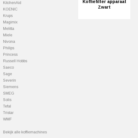
Koffiefilter apparaat
KitchenAid
Zwart
KOENIC
Krups
Magimix
Melitta
Miele
Nivona
Philips
Princess
Russell Hobbs
Saeco
Sage
Severin
Siemens
SMEG
Solis
Tefal
Tristar
WMF
Bekijk alle koffiemachines