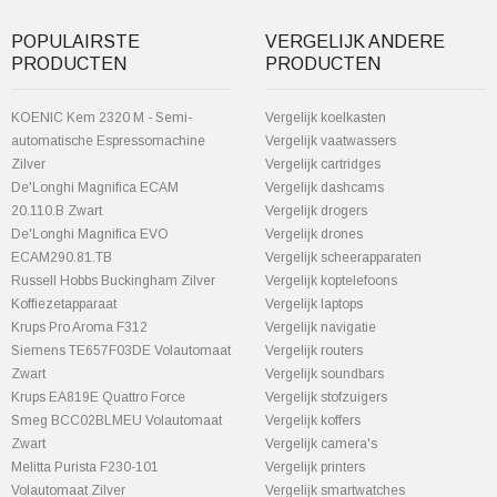
POPULAIRSTE
VERGELIJK ANDERE
PRODUCTEN
PRODUCTEN
KOENIC Kem 2320 M - Semi-
Vergelijk koelkasten
automatische Espressomachine
Vergelijk vaatwassers
Zilver
Vergelijk cartridges
De'Longhi Magnifica ECAM
Vergelijk dashcams
20.110.B Zwart
Vergelijk drogers
De'Longhi Magnifica EVO
Vergelijk drones
ECAM290.81.TB
Vergelijk scheerapparaten
Russell Hobbs Buckingham Zilver
Vergelijk koptelefoons
Koffiezetapparaat
Vergelijk laptops
Krups Pro Aroma F312
Vergelijk navigatie
Siemens TE657F03DE Volautomaat
Vergelijk routers
Zwart
Vergelijk soundbars
Krups EA819E Quattro Force
Vergelijk stofzuigers
Smeg BCC02BLMEU Volautomaat
Vergelijk koffers
Zwart
Vergelijk camera's
Melitta Purista F230-101
Vergelijk printers
Volautomaat Zilver
Vergelijk smartwatches