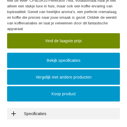
Met de WMF CP823A10 Perfection 760L Volautomaat haal je niet
alleen een stukje luxe in huis, maar ook een koffie-ervaring van
topkwaliteit. Geniet van heerlijke aroma's, een perfecte cremalaag
en koffie die precies naar jouw smaak is gezet. Ontdek de wereld
van koffievariaties en laat je verwennen door dit fantastische
apparaat.
Vind de laagste prijs
Bekijk specificaties
Vergelijk met andere producten
Koop product
Specificaties