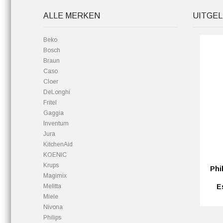
ALLE MERKEN
UITGEL
Beko
Bosch
Braun
Caso
Cloer
DeLonghi
Fritel
Gaggia
Inventum
Jura
KitchenAid
KOENIC
Krups
Phi
Magimix
Melitta
E
Miele
Nivona
Philips