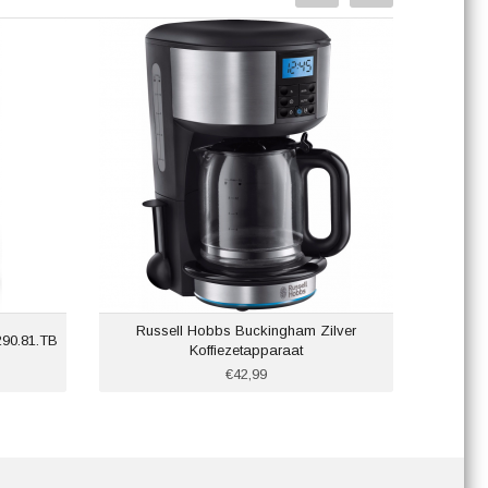
Russell Hobbs Buckingham Zilver
90.81.TB
Koffiezetapparaat
€42,99