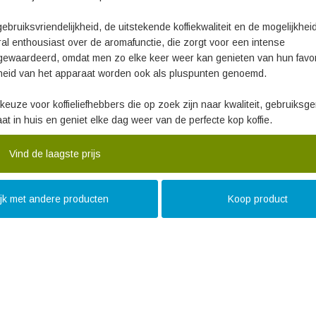
bruiksvriendelijkheid, de uitstekende koffiekwaliteit en de mogelijkhei
ral enthousiast over de aromafunctie, die zorgt voor een intense
ewaardeerd, omdat men zo elke keer weer kan genieten van hun favor
heid van het apparaat worden ook als pluspunten genoemd.
uze voor koffieliefhebbers die op zoek zijn naar kwaliteit, gebruiksg
aat in huis en geniet elke dag weer van de perfecte kop koffie.
Vind de laagste prijs
ijk met andere producten
Koop product