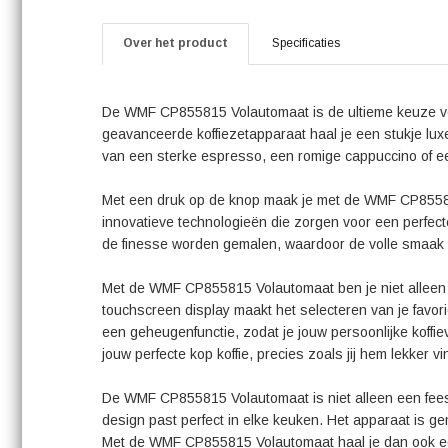
Over het product
Specificaties
De WMF CP855815 Volautomaat is de ultieme keuze voor 
geavanceerde koffiezetapparaat haal je een stukje luxe 
van een sterke espresso, een romige cappuccino of een
Met een druk op de knop maak je met de WMF CP855815 
innovatieve technologieën die zorgen voor een perfecte 
de finesse worden gemalen, waardoor de volle smaak 
Met de WMF CP855815 Volautomaat ben je niet alleen v
touchscreen display maakt het selecteren van je favori
een geheugenfunctie, zodat je jouw persoonlijke koffie
jouw perfecte kop koffie, precies zoals jij hem lekker vi
De WMF CP855815 Volautomaat is niet alleen een fees
design past perfect in elke keuken. Het apparaat is g
Met de WMF CP855815 Volautomaat haal je dan ook ee