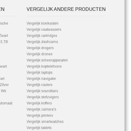
EN
VERGELIJK ANDERE PRODUCTEN
ische
Vergelijk koelkasten
Vergelijk vaatwassers
Zwart
Vergelijk cartridges
81.TB
Vergelijk dashcams
Vergelijk drogers
Vergelijk drones
Vergelijk scheerapparaten
wart
Vergelijk koptelefoons
Vergelijk laptops
art
Vergelijk navigatie
Zilver
Vergelijk routers
 Wit
Vergelijk soundbars
Vergelijk stofzuigers
utomaat
Vergelijk koffers
Vergelijk camera's
Vergelijk printers
Vergelijk smartwatches
Vergelijk tablets