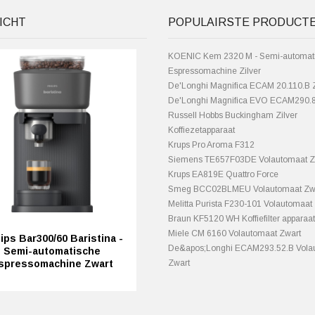
ICHT
POPULAIRSTE PRODUCT
KOENIC Kem 2320 M - Semi-automat
Espressomachine Zilver
De'Longhi Magnifica ECAM 20.110.B 
De'Longhi Magnifica EVO ECAM290.
Russell Hobbs Buckingham Zilver
Koffiezetapparaat
Krups Pro Aroma F312
Siemens TE657F03DE Volautomaat Z
Krups EA819E Quattro Force
Smeg BCC02BLMEU Volautomaat Zw
Melitta Purista F230-101 Volautomaat 
Braun KF5120 WH Koffiefilter apparaat
Miele CM 6160 Volautomaat Zwart
lips Bar300/60 Baristina -
De&apos;Longhi ECAM293.52.B Vola
Semi-automatische
spressomachine Zwart
Zwart