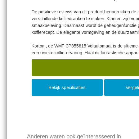
De positieve reviews van dit product benadrukken de ge
verschillende koffiedranken te maken. Klanten zijn voo
smaakbeleving. Daarnaast wordt de geheugenfunctie g
koffierecept. De elegante vormgeving en de duurzaam
Kortom, de WMF CP855815 Volautomaat is de ultieme ke
een unieke koffie-ervaring. Haal dit fantastische appar
Bekijk specificaties
Vergel
Anderen waren ook geïnteresseerd in