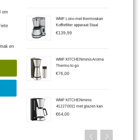
d om
WMF Lono met thermoskan
Koffiefilter apparaat Staal
iete
€139,99
emak en
WMF KITCHENminis Aroma
Thermo to go
€76,00
WMF KITCHENminis
412270011 met glazen kan
€64,00