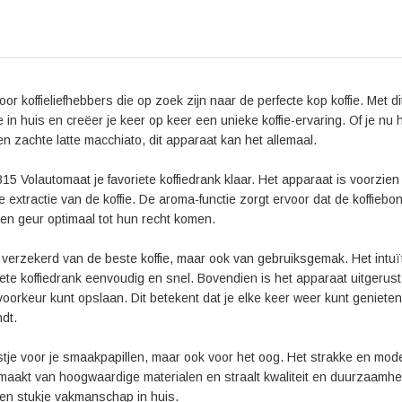
apparaat worden ook als pluspunten genoemd.
Kortom, de WMF CP855815 Volautomaat is de ultieme
kwaliteit, gebruiksgemak en een unieke koffie-ervari
weer van de perfecte kop koffie.
koffieliefhebbers die op zoek zijn naar de perfecte kop koffie. Met di
in huis en creëer je keer op keer een unieke koffie-ervaring. Of je nu 
 zachte latte macchiato, dit apparaat kan het allemaal.
Volautomaat je favoriete koffiedrank klaar. Het apparaat is voorzien
extractie van de koffie. De aroma-functie zorgt ervoor dat de koffiebon
en geur optimaal tot hun recht komen.
erzekerd van de beste koffie, maar ook van gebruiksgemak. Het intuï
ete koffiedrank eenvoudig en snel. Bovendien is het apparaat uitgerus
voorkeur kunt opslaan. Dit betekent dat je elke keer weer kunt geniete
ndt.
tje voor je smaakpapillen, maar ook voor het oog. Het strakke en mod
emaakt van hoogwaardige materialen en straalt kwaliteit en duurzaamhei
n stukje vakmanschap in huis.