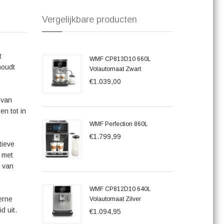
Vergelijkbare producten
 keuze voor koffieliefhebbers die op zoek zijn naar
ng. Haal dit fantastische apparaat in huis en geniet elke dag
t
WMF CP813D10 660L
houdt
Volautomaat Zwart
€1.039,00
 van
en tot in
WMF Perfection 860L
€1.799,99
tieve
t met
n van
WMF CP812D10 640L
erne
Volautomaat Zilver
d uit.
€1.094,95