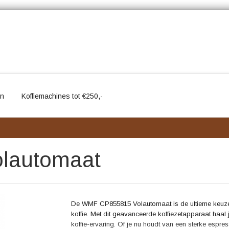
en
Koffiemachines tot €250,-
lautomaat
De WMF CP855815 Volautomaat is de ultieme keuze v
koffie. Met dit geavanceerde koffiezetapparaat haal j
koffie-ervaring. Of je nu houdt van een sterke espre