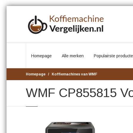
Homepage
Alle merken
Populairste product
Homepage
Koffiemachines van WMF
WMF CP855815 Vo