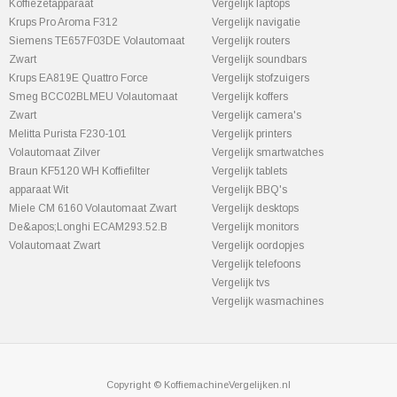
Koffiezetapparaat
Vergelijk laptops
Krups Pro Aroma F312
Vergelijk navigatie
Siemens TE657F03DE Volautomaat
Vergelijk routers
Zwart
Vergelijk soundbars
Krups EA819E Quattro Force
Vergelijk stofzuigers
Smeg BCC02BLMEU Volautomaat
Vergelijk koffers
Zwart
Vergelijk camera's
Melitta Purista F230-101
Vergelijk printers
Volautomaat Zilver
Vergelijk smartwatches
Braun KF5120 WH Koffiefilter
Vergelijk tablets
apparaat Wit
Vergelijk BBQ's
Miele CM 6160 Volautomaat Zwart
Vergelijk desktops
De&apos;Longhi ECAM293.52.B
Vergelijk monitors
Volautomaat Zwart
Vergelijk oordopjes
Vergelijk telefoons
Vergelijk tvs
Vergelijk wasmachines
Copyright © KoffiemachineVergelijken.nl