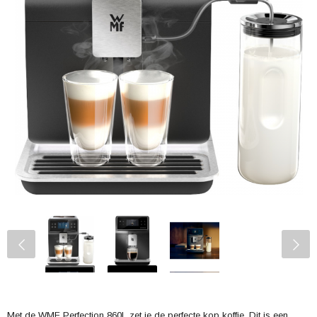
Met de WMF Perfection 860L zet je de perfecte kop koffie. Dit is een