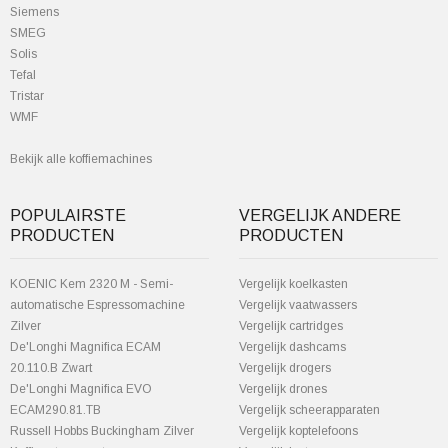
Siemens
SMEG
Solis
Tefal
Tristar
WMF
Bekijk alle koffiemachines
POPULAIRSTE
VERGELIJK ANDERE
PRODUCTEN
PRODUCTEN
KOENIC Kem 2320 M - Semi-
Vergelijk koelkasten
automatische Espressomachine
Vergelijk vaatwassers
Zilver
Vergelijk cartridges
De'Longhi Magnifica ECAM
Vergelijk dashcams
20.110.B Zwart
Vergelijk drogers
De'Longhi Magnifica EVO
Vergelijk drones
ECAM290.81.TB
Vergelijk scheerapparaten
Russell Hobbs Buckingham Zilver
Vergelijk koptelefoons