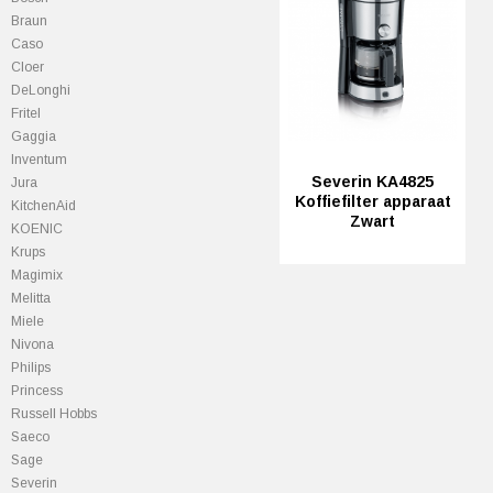
Braun
Caso
Cloer
DeLonghi
Fritel
Gaggia
Inventum
Severin KA4825
Jura
Koffiefilter apparaat
KitchenAid
Zwart
KOENIC
Krups
Magimix
Melitta
Miele
Nivona
Philips
Princess
Russell Hobbs
Saeco
Sage
Severin