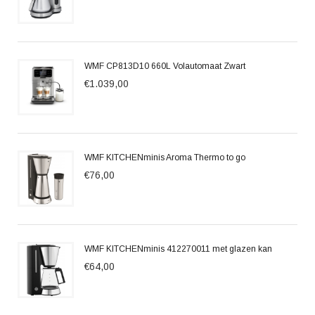
WMF CP813D10 660L Volautomaat Zwart
€1.039,00
WMF KITCHENminis Aroma Thermo to go
€76,00
WMF KITCHENminis 412270011 met glazen kan
€64,00