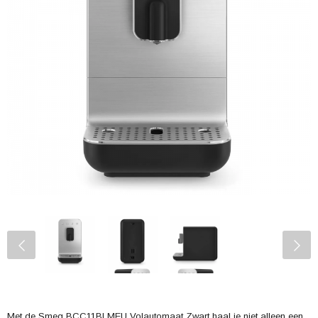
Met de Smeg BCC11BLMEU Volautomaat Zwart haal je niet alleen een