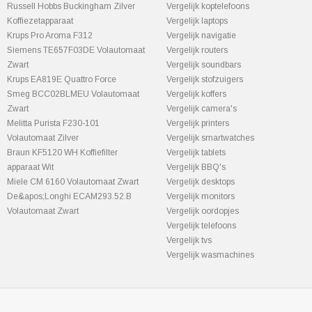
Russell Hobbs Buckingham Zilver
Vergelijk koptelefoons
Koffiezetapparaat
Vergelijk laptops
Krups Pro Aroma F312
Vergelijk navigatie
Siemens TE657F03DE Volautomaat
Vergelijk routers
Zwart
Vergelijk soundbars
Krups EA819E Quattro Force
Vergelijk stofzuigers
Smeg BCC02BLMEU Volautomaat
Vergelijk koffers
Zwart
Vergelijk camera's
Melitta Purista F230-101
Vergelijk printers
Volautomaat Zilver
Vergelijk smartwatches
Braun KF5120 WH Koffiefilter
Vergelijk tablets
apparaat Wit
Vergelijk BBQ's
Miele CM 6160 Volautomaat Zwart
Vergelijk desktops
De&apos;Longhi ECAM293.52.B
Vergelijk monitors
Volautomaat Zwart
Vergelijk oordopjes
Vergelijk telefoons
Vergelijk tvs
Vergelijk wasmachines