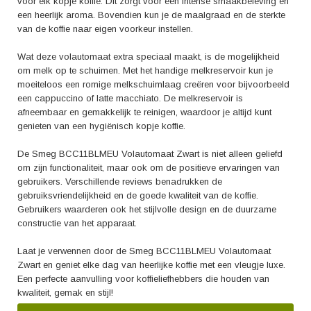
voor elk kopje koffie. Dit zorgt voor een intense smaakbeleving en
een heerlijk aroma. Bovendien kun je de maalgraad en de sterkte
van de koffie naar eigen voorkeur instellen.
Wat deze volautomaat extra speciaal maakt, is de mogelijkheid
om melk op te schuimen. Met het handige melkreservoir kun je
moeiteloos een romige melkschuimlaag creëren voor bijvoorbeeld
een cappuccino of latte macchiato. De melkreservoir is
afneembaar en gemakkelijk te reinigen, waardoor je altijd kunt
genieten van een hygiënisch kopje koffie.
De Smeg BCC11BLMEU Volautomaat Zwart is niet alleen geliefd
om zijn functionaliteit, maar ook om de positieve ervaringen van
gebruikers. Verschillende reviews benadrukken de
gebruiksvriendelijkheid en de goede kwaliteit van de koffie.
Gebruikers waarderen ook het stijlvolle design en de duurzame
constructie van het apparaat.
Laat je verwennen door de Smeg BCC11BLMEU Volautomaat
Zwart en geniet elke dag van heerlijke koffie met een vleugje luxe.
Een perfecte aanvulling voor koffieliefhebbers die houden van
kwaliteit, gemak en stijl!