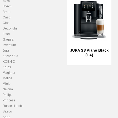
Beko
Bosch
Braun
Caso
Cloer
DeLonghi
Fritel
Gaggia
Inventum
JURA S8 Piano Black
Jura
(EA)
KitchenAid
KOENIC
Krups
Magimix
Melitta
Miele
Nivona
Philips
Princess
Russell Hobbs
Saeco
Sage