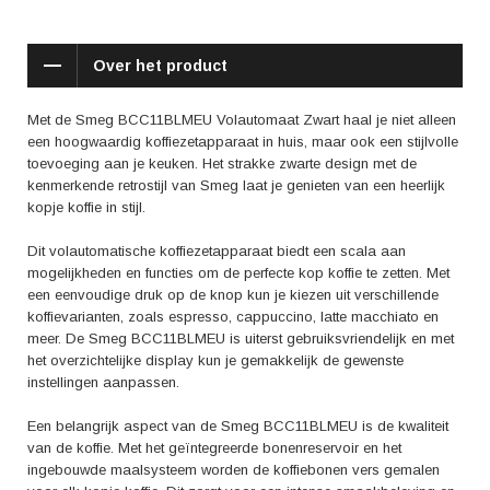
een romige melkschuimlaag creëren voor bijvoorbeeld een cappuccino
of latte macchiato. De melkreservoir is afneembaar en gemakkelijk te
reinigen, waardoor je altijd kunt genieten van een hygiënisch kopje
Over het product
koffie.
De Smeg BCC11BLMEU Volautomaat Zwart is niet alleen geliefd om
Met de Smeg BCC11BLMEU Volautomaat Zwart haal je niet alleen
zijn functionaliteit, maar ook om de positieve ervaringen van gebruikers.
een hoogwaardig koffiezetapparaat in huis, maar ook een stijlvolle
Verschillende reviews benadrukken de gebruiksvriendelijkheid en de
toevoeging aan je keuken. Het strakke zwarte design met de
goede kwaliteit van de koffie. Gebruikers waarderen ook het stijlvolle
kenmerkende retrostijl van Smeg laat je genieten van een heerlijk
design en de duurzame constructie van het apparaat.
kopje koffie in stijl.
Laat je verwennen door de Smeg BCC11BLMEU Volautomaat Zwart en
Dit volautomatische koffiezetapparaat biedt een scala aan
geniet elke dag van heerlijke koffie met een vleugje luxe. Een perfecte
mogelijkheden en functies om de perfecte kop koffie te zetten. Met
aanvulling voor koffieliefhebbers die houden van kwaliteit, gemak en
een eenvoudige druk op de knop kun je kiezen uit verschillende
stijl!
koffievarianten, zoals espresso, cappuccino, latte macchiato en
meer. De Smeg BCC11BLMEU is uiterst gebruiksvriendelijk en met
het overzichtelijke display kun je gemakkelijk de gewenste
instellingen aanpassen.
Een belangrijk aspect van de Smeg BCC11BLMEU is de kwaliteit
van de koffie. Met het geïntegreerde bonenreservoir en het
ingebouwde maalsysteem worden de koffiebonen vers gemalen