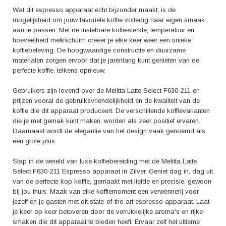
Wat dit espresso apparaat echt bijzonder maakt, is de
mogelijkheid om jouw favoriete koffie volledig naar eigen smaak
aan te passen. Met de instelbare koffiesterkte, temperatuur en
hoeveelheid melkschuim creëer je elke keer weer een unieke
koffiebeleving. De hoogwaardige constructie en duurzame
materialen zorgen ervoor dat je jarenlang kunt genieten van de
perfecte koffie, telkens opnieuw.
Gebruikers zijn lovend over de Melitta Latte Select F630-211 en
prijzen vooral de gebruiksvriendelijkheid en de kwaliteit van de
koffie die dit apparaat produceert. De verschillende koffievarianten
die je met gemak kunt maken, worden als zeer positief ervaren.
Daarnaast wordt de elegantie van het design vaak genoemd als
een grote plus.
Stap in de wereld van luxe koffiebereiding met de Melitta Latte
Select F630-211 Espresso apparaat in Zilver. Geniet dag in, dag uit
van de perfecte kop koffie, gemaakt met liefde en precisie, gewoon
bij jou thuis. Maak van elke koffiemoment een verwennerij voor
jezelf en je gasten met dit state-of-the-art espresso apparaat. Laat
je keer op keer betoveren door de verrukkelijke aroma's en rijke
smaken die dit apparaat te bieden heeft. Ervaar zelf het ultieme