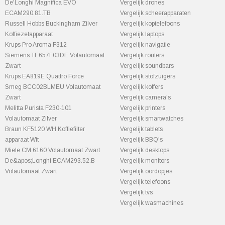
De'Longhi Magnifica EVO
Vergelijk drones
ECAM290.81.TB
Vergelijk scheerapparaten
Russell Hobbs Buckingham Zilver
Vergelijk koptelefoons
Koffiezetapparaat
Vergelijk laptops
Krups Pro Aroma F312
Vergelijk navigatie
Siemens TE657F03DE Volautomaat
Vergelijk routers
Zwart
Vergelijk soundbars
Krups EA819E Quattro Force
Vergelijk stofzuigers
Smeg BCC02BLMEU Volautomaat
Vergelijk koffers
Zwart
Vergelijk camera's
Melitta Purista F230-101
Vergelijk printers
Volautomaat Zilver
Vergelijk smartwatches
Braun KF5120 WH Koffiefilter
Vergelijk tablets
apparaat Wit
Vergelijk BBQ's
Miele CM 6160 Volautomaat Zwart
Vergelijk desktops
De&apos;Longhi ECAM293.52.B
Vergelijk monitors
Volautomaat Zwart
Vergelijk oordopjes
Vergelijk telefoons
Vergelijk tvs
Vergelijk wasmachines