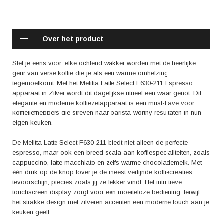
Gebruikers zijn lovend over de Melitta Latte Select F630-211 en prijzen
vooral de gebruiksvriendelijkheid en de kwaliteit van de koffie die dit
apparaat produceert. De verschillende koffievarianten die je met gemak
kunt maken, worden als zeer positief ervaren. Daarnaast wordt de
Over het product
elegantie van het design vaak genoemd als een grote plus.
Stap in de wereld van luxe koffiebereiding met de Melitta Latte Select
Stel je eens voor: elke ochtend wakker worden met de heerlijke
F630-211 Espresso apparaat in Zilver. Geniet dag in, dag uit van de
geur van verse koffie die je als een warme omhelzing
perfecte kop koffie, gemaakt met liefde en precisie, gewoon bij jou thuis.
tegemoetkomt. Met het Melitta Latte Select F630-211 Espresso
Maak van elke koffiemoment een verwennerij voor jezelf en je gasten
apparaat in Zilver wordt dit dagelijkse ritueel een waar genot. Dit
met dit state-of-the-art espresso apparaat. Laat je keer op keer
elegante en moderne koffiezetapparaat is een must-have voor
betoveren door de verrukkelijke aroma's en rijke smaken die dit
koffieliefhebbers die streven naar barista-worthy resultaten in hun
apparaat te bieden heeft. Ervaar zelf het ultieme genot van perfecte koffie
eigen keuken.
met de Melitta Latte Select F630-211.
De Melitta Latte Select F630-211 biedt niet alleen de perfecte
espresso, maar ook een breed scala aan koffiespecialiteiten, zoals
cappuccino, latte macchiato en zelfs warme chocolademelk. Met
één druk op de knop tover je de meest verfijnde koffiecreaties
tevoorschijn, precies zoals jij ze lekker vindt. Het intuïtieve
touchscreen display zorgt voor een moeiteloze bediening, terwijl
het strakke design met zilveren accenten een moderne touch aan je
keuken geeft.