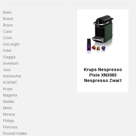
Beko
Bosch
Braun
Caso
Cloer
DeLonghi
Fritel
Gaggia
Inventum
Krups Nespresso
Jura
Pixie XN3063
KitchenAid
Nespresso Zwart
KOENIC
Krups
Magimix
Melitta
Miele
Nivona
Philips
Princess
Russell Hobbs