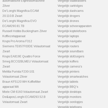
automatische Espressomachine
Vergelijk vaatwassers
Zilver
Vergelijk cartridges
De'Longhi Magnifica ECAM
Vergelijk dashcams
20.110.B Zwart
Vergelijk drogers
De'Longhi Magnifica EVO
Vergelijk drones
ECAM290.81.TB
Vergelijk scheerapparaten
Russell Hobbs Buckingham Zilver
Vergelijk koptelefoons
Koffiezetapparaat
Vergelijk laptops
Krups Pro Aroma F312
Vergelijk navigatie
Siemens TE657F03DE Volautomaat
Vergelijk routers
Zwart
Vergelijk soundbars
Krups EA819E Quattro Force
Vergelijk stofzuigers
Smeg BCC02BLMEU Volautomaat
Vergelijk koffers
Zwart
Vergelijk camera's
Melitta Purista F230-101
Vergelijk printers
Volautomaat Zilver
Vergelijk smartwatches
Braun KF5120 WH Koffiefilter
Vergelijk tablets
apparaat Wit
Vergelijk BBQ's
Miele CM 6160 Volautomaat Zwart
Vergelijk desktops
De&apos;Longhi ECAM293.52.B
Vergelijk monitors
Volautomaat Zwart
Vergelijk oordopjes
Vergelijk telefoons