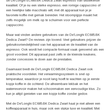
de De'Longhi EC685.BK Dedica Zwart espresso van uitstekende
kwaliteit. Of je nu een sterke espresso, een romige cappuccino of
een heerlijke latte macchiato wilt, met dit apparaat kun je je
favoriete koffie met gemak bereiden. Het stoompijpje maakt het
zelfs mogelijk om melk op te schuimen voor een perfecte
cappuccino.
Maar wat vinden andere gebruikers van de De'Longhi EC685.BK
Dedica Zwart? De reviews zijn lovend. Veel gebruikers prijzen de
gebruiksvriendelijkheid van het apparaat en de kwaliteit van de
espresso. Ook wordt het compacte formaat vaak genoemd als een
groot voordeel. Dit apparaat past zelfs in de kleinste keukens,
zonder concessies te doen aan de prestaties.
Daarnaast biedt de De'Longhi EC685.BK Dedica Zwart ook
praktische voordelen. Het verwarmingssysteem is snel op
temperatuur, waardoor je nooit lang hoeft te wachten op je eerste
kopje koffie in de ochtend. De afneembare lekbak en het
waterreservoir maken het schoonmaken een eenvoudige klus. Zo
kun je altijd genieten van een kopje koffie zonder gedoe.
Met de De'Longhi EC685.BK Dedica Zwart haal je niet alleen een
koffieapparaat in huis, maar ook een stukje luxe en kwaliteit. Met