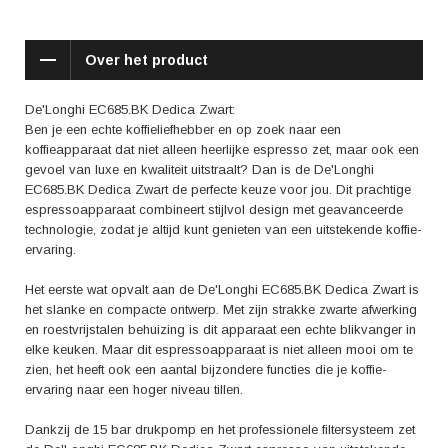
Zwart? De reviews zijn lovend. Veel gebruikers prijzen de
gebruiksvriendelijkheid van het apparaat en de kwaliteit van de
espresso. Ook wordt het compacte formaat vaak genoemd als een
Over het product
groot voordeel. Dit apparaat past zelfs in de kleinste keukens, zonder
concessies te doen aan de prestaties.
De'Longhi EC685.BK Dedica Zwart:
Daarnaast biedt de De'Longhi EC685.BK Dedica Zwart ook praktische
Ben je een echte koffieliefhebber en op zoek naar een
voordelen. Het verwarmingssysteem is snel op temperatuur, waardoor je
koffieapparaat dat niet alleen heerlijke espresso zet, maar ook een
nooit lang hoeft te wachten op je eerste kopje koffie in de ochtend. De
gevoel van luxe en kwaliteit uitstraalt? Dan is de De'Longhi
afneembare lekbak en het waterreservoir maken het schoonmaken een
EC685.BK Dedica Zwart de perfecte keuze voor jou. Dit prachtige
eenvoudige klus. Zo kun je altijd genieten van een kopje koffie zonder
espressoapparaat combineert stijlvol design met geavanceerde
gedoe.
technologie, zodat je altijd kunt genieten van een uitstekende koffie-
ervaring.
Met de De'Longhi EC685.BK Dedica Zwart haal je niet alleen een
koffieapparaat in huis, maar ook een stukje luxe en kwaliteit. Met zijn
Het eerste wat opvalt aan de De'Longhi EC685.BK Dedica Zwart is
stijlvolle ontwerp, geavanceerde functies en positieve
het slanke en compacte ontwerp. Met zijn strakke zwarte afwerking
gebruikerservaringen is dit espressoapparaat een uitstekende keuze
en roestvrijstalen behuizing is dit apparaat een echte blikvanger in
voor de echte koffieliefhebber. Dompel jezelf onder in de heerlijke wereld
elke keuken. Maar dit espressoapparaat is niet alleen mooi om te
van koffie en geniet elke dag van de perfecte kop espresso.
zien, het heeft ook een aantal bijzondere functies die je koffie-
ervaring naar een hoger niveau tillen.
Dankzij de 15 bar drukpomp en het professionele filtersysteem zet