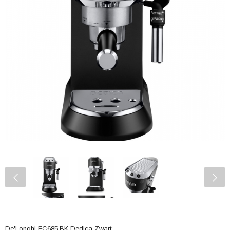
De'Longhi EC685.BK Dedica Zwart: