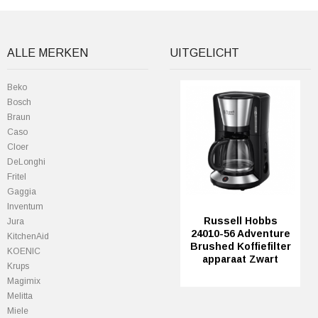
ALLE MERKEN
UITGELICHT
Beko
Bosch
Braun
Caso
Cloer
DeLonghi
Fritel
Gaggia
Inventum
Russell Hobbs
Jura
24010-56 Adventure
KitchenAid
Brushed Koffiefilter
KOENIC
apparaat Zwart
Krups
Magimix
Melitta
Miele