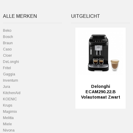
ALLE MERKEN
UITGELICHT
Beko
Bosch
Braun
Caso
Cloer
DeLonghi
Fritel
Gaggia
Inventum
Delonghi
Jura
ECAM290.22.B
KitchenAid
Volautomaat Zwart
KOENIC
Krups
Magimix
Melitta
Miele
Nivona